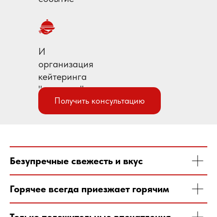
И
организация
кейтеринга
"под ключ"
Получить консультацию
Готовые предложения
Безупречные свежесть и вкус
Горячее всегда приезжает горячим
Есть особые пожелания
по меню?
Только положительные впечатления