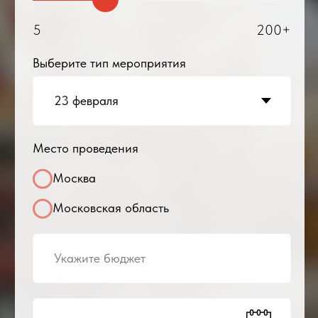
Хохлов Владимир
Владимирович
Директор/
сооснователь
компании:
+7
Получить предложение
Оставляя заявку, я соглашаюсь с условиями
обработки персональных данных
Мы обслуживали