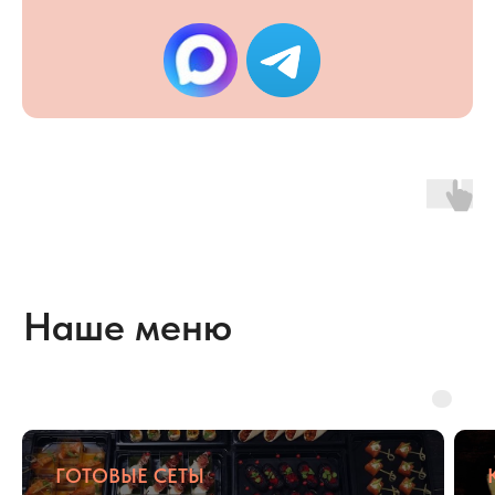
корпоративов
до уютных семейных
праздников или
вечеринок с друзьями
Есть особые пожелания
по меню?
Позвоните нам и мы
подготовим персональное меню
на мероприятие
+7 (495) 795-87-55
ГОТОВЫЕ СЕТЫ