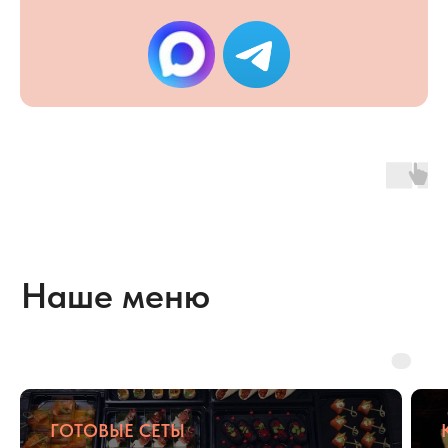
корпоративов
до уютных семейных
праздников или
вечеринок с друзьями
Есть особые пожелания
по меню?
Позвоните нам и мы
подготовим персональное меню
на мероприятие
+7 (495) 795-87-55
ГОТОВЫЕ СЕТЫ