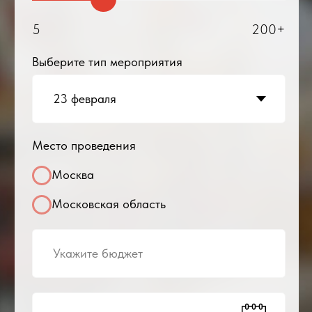
Хохлов Владимир
Владимирович
Директор/
сооснователь
компании:
+7
Получить предложение
Оставляя заявку, я соглашаюсь с условиями
обработки персональных данных
Мы обслуживали