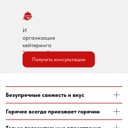
И
организация
кейтеринга
"под ключ"
Получить консультацию
Готовые предложения
Безупречные свежесть и вкус
Горячее всегда приезжает горячим
Есть особые пожелания
по меню?
Только положительные впечатления