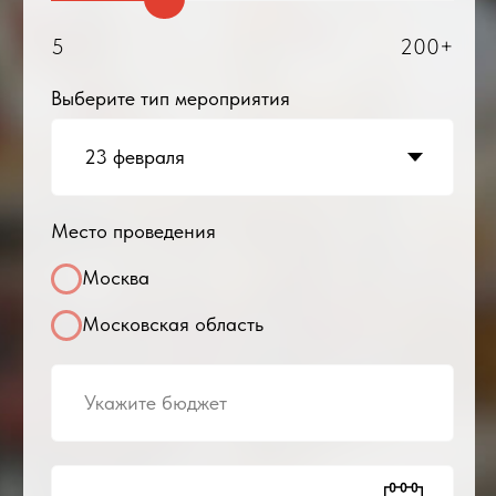
Хохлов Владимир
Владимирович
Директор/
сооснователь
компании:
+7
Получить предложение
Оставляя заявку, я соглашаюсь с условиями
обработки персональных данных
Мы обслуживали