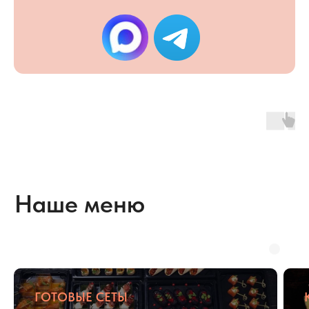
корпоративов
до уютных семейных
праздников или
вечеринок с друзьями
Есть особые пожелания
по меню?
Позвоните нам и мы
подготовим персональное меню
на мероприятие
+7 (495) 795-87-55
ГОТОВЫЕ СЕТЫ