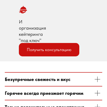
И
организация
кейтеринга
"под ключ"
Получить консультацию
Готовые предложения
Безупречные свежесть и вкус
Горячее всегда приезжает горячим
Есть особые пожелания
по меню?
Только положительные впечатления