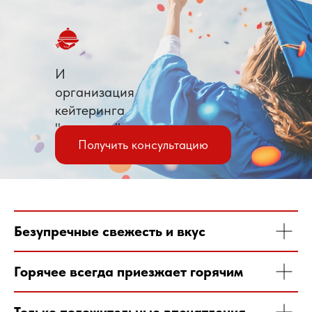
И
организация
кейтеринга
"под ключ"
Получить консультацию
Готовые предложения
Безупречные свежесть и вкус
Горячее всегда приезжает горячим
Есть особые пожелания
по меню?
Только положительные впечатления