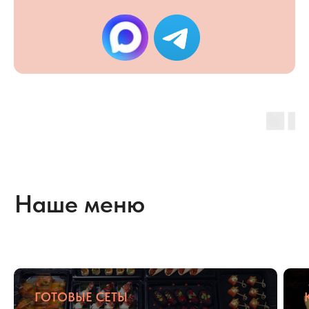
корпоративов
до уютных семейных
праздников или
вечеринок с друзьями
Есть особые пожелания
по меню?
Позвоните нам и мы
подготовим персональное меню
на мероприятие
+7 (495) 795-87-55
ГОТОВЫЕ СЕТЫ