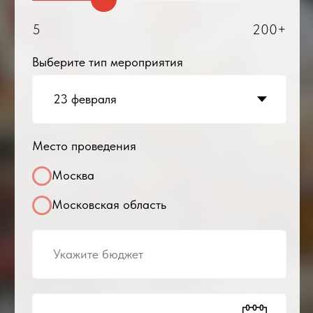
Хохлов Владимир
Владимирович
Директор/
сооснователь
компании:
+7
Получить предложение
Оставляя заявку, я соглашаюсь с условиями
обработки персональных данных
Мы обслуживали