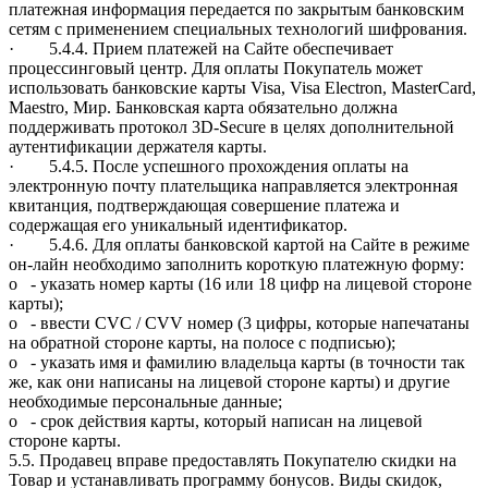
платежная информация передается по закрытым банковским
сетям с применением специальных технологий шифрования.
· 5.4.4. Прием платежей на Сайте обеспечивает
процессинговый центр. Для оплаты Покупатель может
использовать банковские карты Visa, Visa Electron, MasterCard,
Maestro, Мир. Банковская карта обязательно должна
поддерживать протокол 3D-Secure в целях дополнительной
аутентификации держателя карты.
· 5.4.5. После успешного прохождения оплаты на
электронную почту плательщика направляется электронная
квитанция, подтверждающая совершение платежа и
содержащая его уникальный идентификатор.
· 5.4.6. Для оплаты банковской картой на Сайте в режиме
он-лайн необходимо заполнить короткую платежную форму:
o - указать номер карты (16 или 18 цифр на лицевой стороне
карты);
o - ввести CVC / CVV номер (3 цифры, которые напечатаны
на обратной стороне карты, на полосе с подписью);
o - указать имя и фамилию владельца карты (в точности так
же, как они написаны на лицевой стороне карты) и другие
необходимые персональные данные;
o - срок действия карты, который написан на лицевой
стороне карты.
5.5. Продавец вправе предоставлять Покупателю скидки на
Товар и устанавливать программу бонусов. Виды скидок,